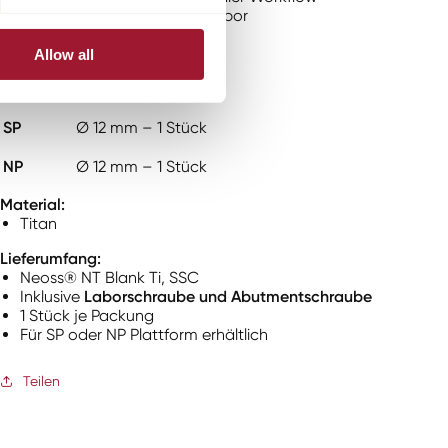
Einfache Verarbeitung im Labor
Verfügbare Varianten:
Allow all
Plattform
Größe / Inhalt
SP
Ø 12 mm – 1 Stück
NP
Ø 12 mm – 1 Stück
Material:
Titan
Lieferumfang:
Neoss® NT Blank Ti, SSC
Inklusive
Laborschraube und Abutmentschraube
1 Stück je Packung
Für SP oder NP Plattform erhältlich
Teilen