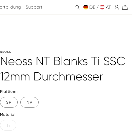
ortbildung
Support
DE /
Einloggen
AT
Warenkorb
NEOSS
Neoss NT Blanks Ti SSC
12mm Durchmesser
Plattform
SP
NP
Material
Ti