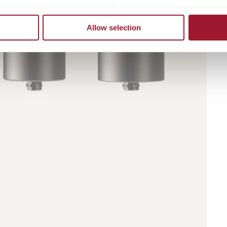
Allow selection
edien
lerieansicht
fnen