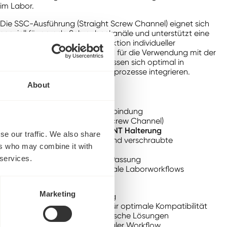
im Labor.
Die SSC-Ausführung (Straight Screw Channel) eignet sich
speziell für gerade Schraubenkanäle und unterstützt eine
einfache sowie präzise Konstruktion individueller
Restaurationen. Die Blanks sind für die Verwendung mit der
NT Halterung
ausgelegt und lassen sich optimal in
bestehende digitale Fertigungsprozesse integrieren.
About
Produktbeschreibung:
CAD/CAM-Blank aus Titan
Original Neoss Implantatverbindung
SSC-Ausführung (Straight Screw Channel)
Für die Verwendung mit der
NT Halterung
se our traffic. We also share
Für individuelle Abutments und verschraubte
ers who may combine it with
Konstruktionen
 services.
Hohe Präzision und sichere Passung
Effiziente Integration in digitale Laborworkflows
Besondere Vorteile:
Marketing
Präzise CAD/CAM-Fertigung
Original Neoss Verbindung für optimale Kompatibilität
Ideal für individuelle prothetische Lösungen
Stabiler und effizienter digitaler Workflow