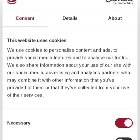
Produktbeschreibung:
Implantate mit
progressivem Edge-Gewindedesign
Consent
Details
About
zur verbesserten Verankerung im Knochen.
Unterstützen eine hohe Primärstabilität, insbesondere
bei weichem Knochen.
This website uses cookies
Geeignet für Sofort- oder Frühbelastung abhängig
We use cookies to personalise content and ads, to
von der klinischen Situation.
provide social media features and to analyse our traffic.
Einheitliche
Standard Plattform (SP)
für eine einfache
We also share information about your use of our site with
prothetische Weiterverarbeitung.
our social media, advertising and analytics partners who
Teil des bewährten
NeossONE™-Konzepts
.
may combine it with other information that you’ve
Verfügbare Varianten
provided to them or that they’ve collected from your use
of their services.
Neoss® Edge Implantate – ohne Kit
Plattform: SP
Längen: 9 mm, 11 mm, 13 mm, 15 mm, 17 mm
Consent
Durchmesser: 3,5 mm | 4,0 mm | 4,5 mm | 5,0 mm
Necessary
Selection
Ideal für Anwender mit vorhandenem chirurgischem
Instrumentarium.