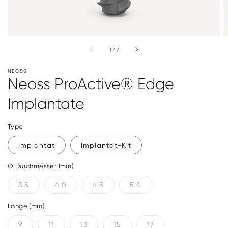
von
1
/
7
NEOSS
Neoss ProActive® Edge
Implantate
Type
Implantat
Implantat-Kit
Ø Durchmesser (mm)
3.5
4.0
4.5
5.0
Länge (mm)
9
11
13
15
17