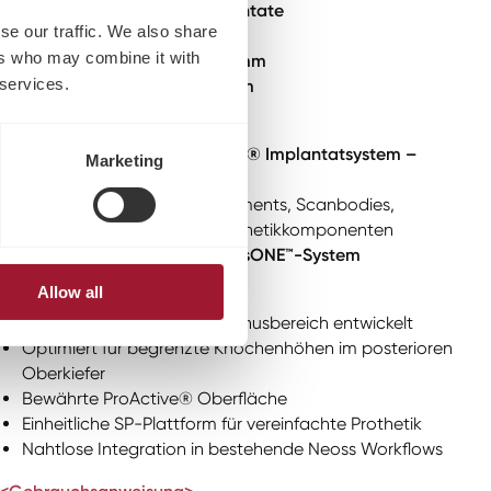
Neoss® ProActive Sinus Implantate
se our traffic. We also share
Plattform:
SP
ers who may combine it with
Durchmesser:
6,0 mm | 6,5 mm
 services.
Längen:
7 mm | 9 mm | 11 mm
Kompatibilität:
Passend für
Neoss ProActive® Implantatsystem –
Marketing
Standard Plattform (SP)
Kompatibel mit Neoss Abutments, Scanbodies,
Analogen und weiteren Prothetikkomponenten
Voll integrierbar in das
NeossONE™-System
Allow all
Besondere Vorteile:
Speziell für den Einsatz im Sinusbereich entwickelt
Optimiert für begrenzte Knochenhöhen im posterioren
Oberkiefer
Bewährte ProActive® Oberfläche
Einheitliche SP-Plattform für vereinfachte Prothetik
Nahtlose Integration in bestehende Neoss Workflows