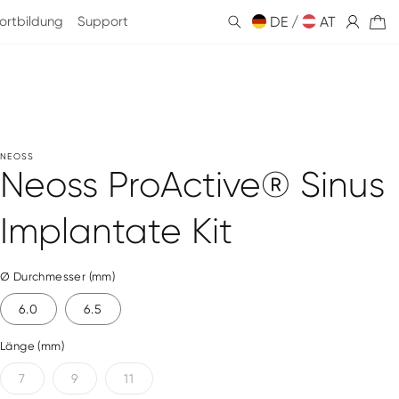
ortbildung
Support
DE /
Einloggen
AT
Warenkorb
NEOSS
Neoss ProActive® Sinus
Implantate Kit
Ø Durchmesser (mm)
6.0
6.5
Länge (mm)
7
9
11