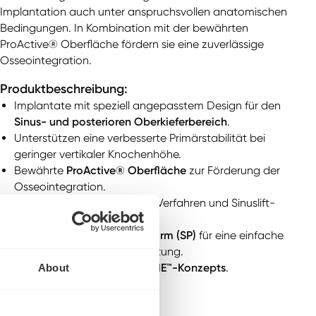
Implantation auch unter anspruchsvollen anatomischen
Bedingungen. In Kombination mit der bewährten
ProActive® Oberfläche fördern sie eine zuverlässige
Osseointegration.
Produktbeschreibung:
Implantate mit speziell angepasstem Design für den
Sinus- und posterioren Oberkieferbereich
.
Unterstützen eine verbesserte Primärstabilität bei
geringer vertikaler Knochenhöhe.
Bewährte
ProActive® Oberfläche
zur Förderung der
Osseointegration.
Geeignet für augmentative Verfahren und Sinuslift-
Indikationen.
Einheitliche
Standard Plattform (SP)
für eine einfache
prothetische Weiterverarbeitung.
Teil des bewährten
NeossONE™-Konzepts
.
About
Verfügbare Varianten