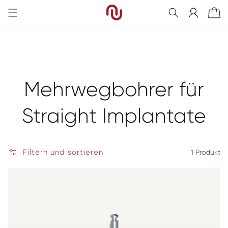
Direkt
zum
Einloggen
Warenkorb
Inhalt
Kategorie:
Mehrwegbohrer für
Straight Implantate
Filtern und sortieren
1 Produkt