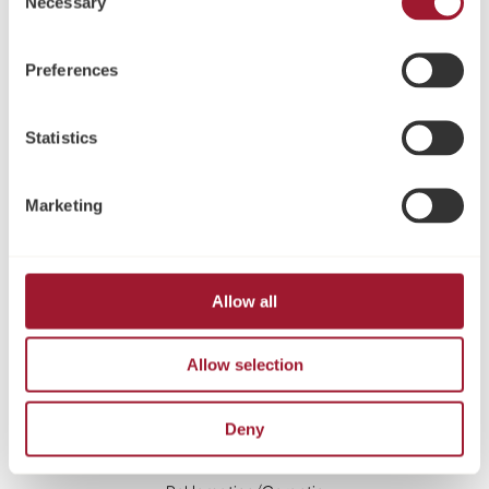
Necessary
Selection
Tel:
+49 221 96980 10
Fax:
+49 221 96980 199
Preferences
Email:
info@neoss.de
Adresse:
Statistics
Neoss GmbH
Im Mediapark 5b
50670
Marketing
Köln
Über uns
Die Neoss Geschichte
Allow all
Mission und Werte
Die Neoss Gruppe
Allow selection
Mediathek
Regulierung
Deny
Gebrauchsanweisungen