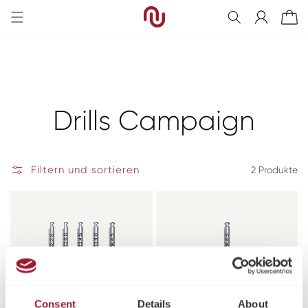
Direkt
zum
Einloggen
Warenkorb
Inhalt
Kategorie:
Drills Campaign
Filtern und sortieren
2 Produkte
Consent
Details
About