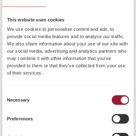
Spiralbohrer
Spiralbohrer, Straight
This website uses cookies
∅4.4 × 7 – 17 mm
We use cookies to personalise content and ads, to
provide social media features and to analyse our traffic.
We also share information about your use of our site with
our social media, advertising and analytics partners who
may combine it with other information that you’ve
Kontakt
provided to them or that they’ve collected from your use
Tel:
+49 221 96980 10
of their services.
Fax:
+49 221 96980 199
Email:
info@neoss.de
Consent
Adresse:
Necessary
Selection
Neoss GmbH
Im Mediapark 5b
50670
Preferences
Köln
Über uns