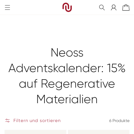
Direkt
zum
Einloggen
Warenkorb
Inhalt
Kategorie:
Neoss
Adventskalender: 15%
auf Regenerative
Materialien
Filtern und sortieren
6 Produkte