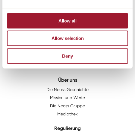
Kontakt
Tel:
+49 221 96980 10
Allow all
Fax:
+49 221 96980 199
Email:
info@neoss.de
Allow selection
Adresse:
Neoss GmbH
Im Mediapark 5b
Deny
50670
Köln
Über uns
Die Neoss Geschichte
Mission und Werte
Die Neoss Gruppe
Mediathek
Regulierung