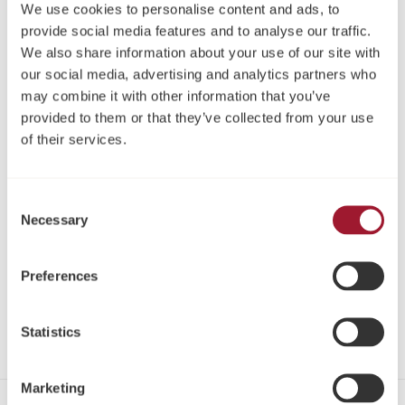
We use cookies to personalise content and ads, to
provide social media features and to analyse our traffic.
NeoGen® Collagen
NeoGen® Nicht verstärkte
We also share information about your use of our site with
Membranen
PTFE Membranen
our social media, advertising and analytics partners who
may combine it with other information that you’ve
provided to them or that they’ve collected from your use
of their services.
Consent
Necessary
Selection
Preferences
NeoGen® Titanverstärkte
Neoss® PTFE
PTFE Membranen
Nahtmaterial
Statistics
Marketing