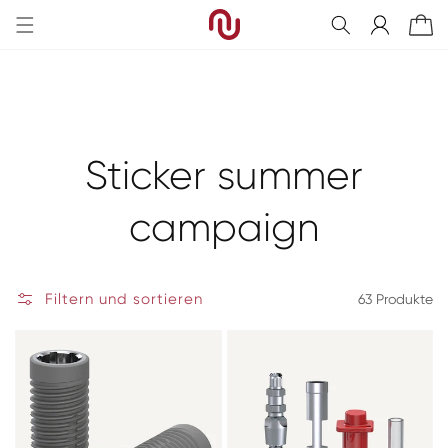
Direkt
zum
Einloggen
Warenkorb
Inhalt
Kategorie:
Sticker summer
campaign
Filtern und sortieren
63 Produkte