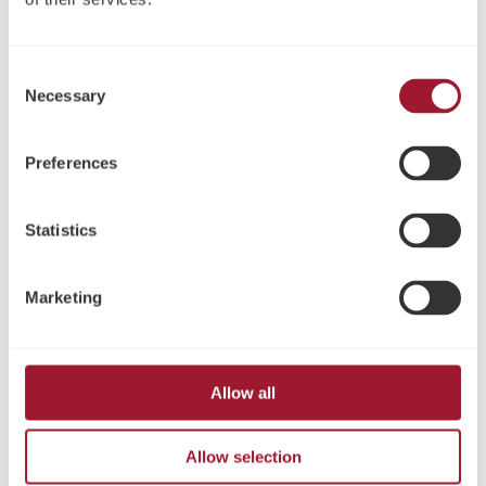
Consent
Necessary
Selection
Preferences
Statistics
Ästhetisches
Modellimplantate
Heilungsabutment mit
Marketing
ScanPeg (SP)
Allow all
Allow selection